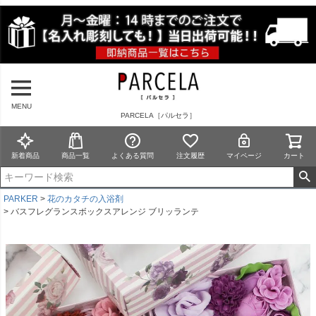
MENU
PARCELA［パルセラ］
新着商品
商品一覧
よくある質問
注文履歴
マイページ
カート
PARKER
花のカタチの入浴剤
バスフレグランスボックスアレンジ ブリッランテ