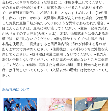
合わないとき即ち次のような場合には、使用を中止してください。
そのまま使用を続けますと、症状を悪化させることがありますの
で、皮膚科専門医等にご相談されることをおすすめします。(1)使用
中、赤み、はれ、かゆみ、刺激等の異常があらわれた場合。(2)使用
したお肌に直接日航があたって(1)のような異常があらわれた場合。●
目に入ったときは、直ちに洗い流してください。●変色・変異の恐れ
がありますので大理石(天然・人工)、木製、循環式または傷のある浴
槽では、使用しないでください。●湯を沸かすタイプのお風呂では、
本品を使用後、二度焚きすると風呂釜内部に汚れが付着する恐れが
ありますのでおやめください。●使用後は、その日のうちに浴槽を洗
浄してください。●残り湯は洗濯に使用しないでください。●他の入
浴剤と併用しないでください。●乳幼児の手の届かないところに保管
してください。●極端に高温または低温の場所、直射日光のあたる場
所には保管しないでください。●入浴以外の用途には使わないでくだ
さい。
返品特約について