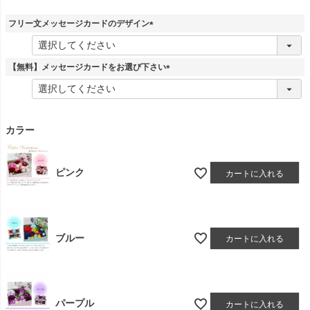
フリー文メッセージカードのデザイン
(
必
須
【無料】メッセージカードをお選び下さい
)
(
必
須
)
カラー
ピンク
カートに入れる
ブルー
カートに入れる
パープル
カートに入れる