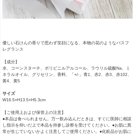
優しい石けんの香りで思わず笑顔になる、本物の花のようなバスフ
レグランス
【成分】
水、コーンスターチ、ポリビニルアルコール、ラウリル硫酸Na、ミ
ネラルオイル、グリセリン、香料、「+/-」青1、赤2、赤3、赤102、
黄4、黄5
サイズ
W16.5×H13.5×H5.3cm
【ご使用上および保管上の注意】
●本品は食べられません。万一飲み込んだときは、すぐに医師に相談
し指示を仰いだ上で本品を持参し診察を受けてください。●お肌に異
常が生じていないかよく注意してご使用ください。●化粧品がお肌に