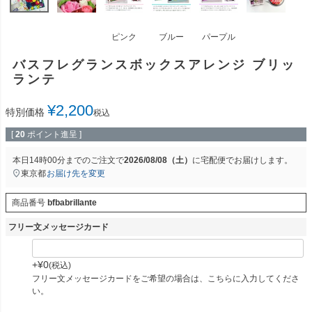
ピンク
ブルー
パープル
バスフレグランスボックスアレンジ ブリッ
ランテ
¥
2,200
特別価格
税込
[
20
ポイント進呈 ]
本日
14時00分
までのご注文で
2026/08/08（土）
に
宅配便
でお届けします。
東京都
お届け先を変更
商品番号
bfbabrillante
フリー文メッセージカード
+
¥
0
税込
フリー文メッセージカードをご希望の場合は、こちらに入力してくださ
い。