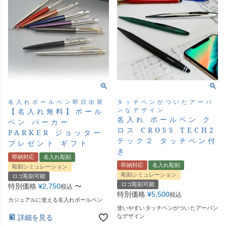
名入れボールペン即日出荷
タッチペンがついたアーバ
ンなデザイン
【名入れ無料】ボール
名入れ ボールペン ク
ペン パーカー
ロス CROSS TECH2
PARKER ジョッター
テック２ タッチペン付
プレゼント ギフト
き
即納対応
名入れ彫刻
即納対応
名入れ彫刻
彫刻シミュレーション
彫刻シミュレーション
ロゴ彫刻可能
ロゴ彫刻可能
特別価格
¥
2,750
〜
税込
特別価格
¥
5,500
税込
カジュアルに使える名入れボールペン
使いやすいタッチペンがついたアーバン
なデザイン
詳細を見る