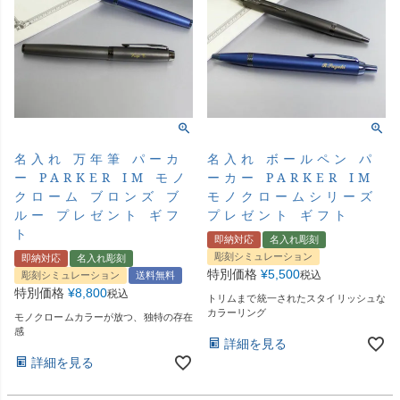
名入れ 万年筆 パーカ
名入れ ボールペン パ
ー PARKER IM モノ
ーカー PARKER IM
クローム ブロンズ ブ
モノクロームシリーズ
ルー プレゼント ギフ
プレゼント ギフト
ト
即納対応
名入れ彫刻
彫刻シミュレーション
即納対応
名入れ彫刻
特別価格
¥
5,500
税込
彫刻シミュレーション
送料無料
特別価格
¥
8,800
税込
トリムまで統一されたスタイリッシュな
カラーリング
モノクロームカラーが放つ、独特の存在
感
詳細を見る
詳細を見る