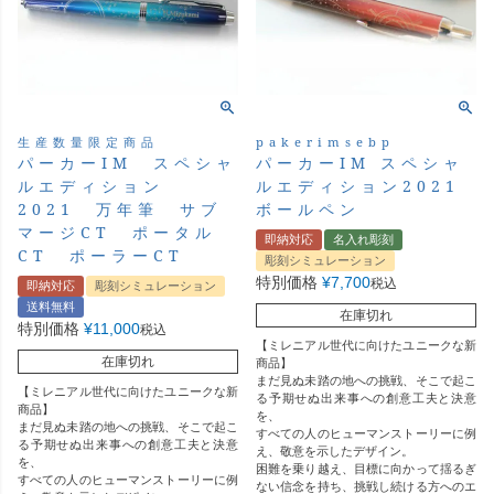
生産数量限定商品
pakerimsebp
パーカーIM スペシャ
パーカーIM スペシャ
ルエディション
ルエディション2021
2021 万年筆 サブ
ボールペン
マージCT ポータル
即納対応
名入れ彫刻
CT ポーラーCT
彫刻シミュレーション
特別価格
¥
7,700
税込
即納対応
彫刻シミュレーション
送料無料
在庫切れ
特別価格
¥
11,000
税込
【ミレニアル世代に向けたユニークな新
在庫切れ
商品】
まだ見ぬ未踏の地への挑戦、そこで起こ
【ミレニアル世代に向けたユニークな新
る予期せぬ出来事への創意工夫と決意
商品】
を、
まだ見ぬ未踏の地への挑戦、そこで起こ
すべての人のヒューマンストーリーに例
る予期せぬ出来事への創意工夫と決意
え、敬意を示したデザイン。
を、
困難を乗り越え、目標に向かって揺るぎ
すべての人のヒューマンストーリーに例
ない信念を持ち、挑戦し続ける方へのエ