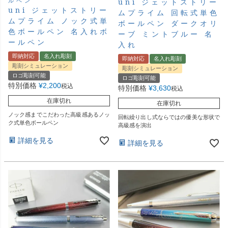
ルペン
uni ジェットストリー
uni ジェットストリー
ムプライム 回転式単色
ムプライム ノック式単
ボールペン ダークオリ
色ボールペン 名入れボ
ーブ ミントブルー 名
ールペン
入れ
即納対応
名入れ彫刻
即納対応
名入れ彫刻
彫刻シミュレーション
彫刻シミュレーション
ロゴ彫刻可能
ロゴ彫刻可能
特別価格
¥
2,200
税込
特別価格
¥
3,630
税込
在庫切れ
在庫切れ
ノック感までこだわった高級感あるノッ
回転繰り出し式ならではの優美な形状で
ク式単色ボールペン
高級感を演出
詳細を見る
詳細を見る