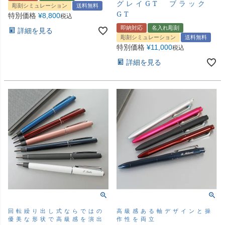
グレイGT ブラック
彫刻シミュレーション
送料無料
GT
特別価格
¥
8,800
税込
即納対応
名入れ彫刻
詳細を見る
彫刻シミュレーション
送料無料
特別価格
¥
11,000
税込
詳細を見る
回転繰り出し式ならではの
高級感ある軸デザインと操
優美な形状で高級感を演出
作性を両立