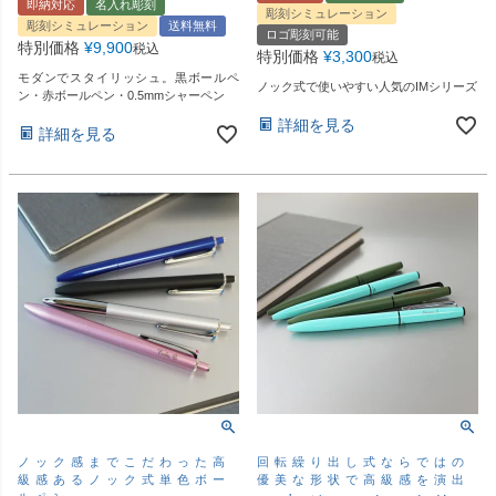
即納対応
名入れ彫刻
彫刻シミュレーション
彫刻シミュレーション
送料無料
ロゴ彫刻可能
特別価格
¥
9,900
税込
特別価格
¥
3,300
税込
モダンでスタイリッシュ。黒ボールペ
ノック式で使いやすい人気のIMシリーズ
ン・赤ボールペン・0.5mmシャーペン
詳細を見る
詳細を見る
ノック感までこだわった高
回転繰り出し式ならではの
級感あるノック式単色ボー
優美な形状で高級感を演出