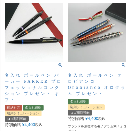
名入れ ボールペン パ
名入れ ボールペン オ
ーカー PARKER プロ
ロビアンコ
フェッショナルコレク
Orobianco オログラ
ション プレゼント ギ
ム プレゼント
フト
名入れ彫刻
彫刻シミュレーション
即納対応
名入れ彫刻
ロゴ彫刻可能
彫刻シミュレーション
特別価格
¥
4,400
税込
ロゴ彫刻可能
特別価格
¥
4,400
税込
ブランドを象徴するモノグラム柄「オロ
グラム」