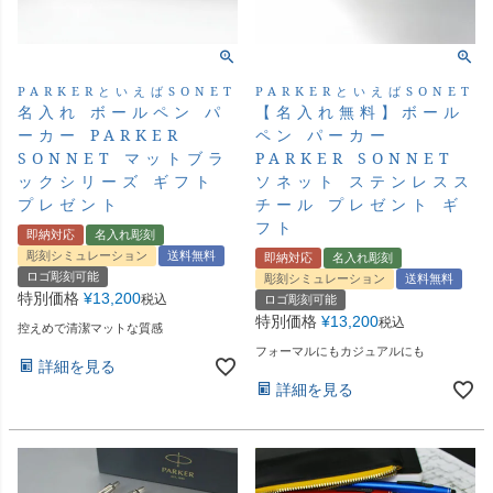
PARKERといえばSONET
PARKERといえばSONET
名入れ ボールペン パ
【名入れ無料】ボール
ーカー PARKER
ペン パーカー
SONNET マットブラ
PARKER SONNET
ックシリーズ ギフト
ソネット ステンレスス
プレゼント
チール プレゼント ギ
フト
即納対応
名入れ彫刻
彫刻シミュレーション
送料無料
即納対応
名入れ彫刻
ロゴ彫刻可能
彫刻シミュレーション
送料無料
特別価格
¥
13,200
税込
ロゴ彫刻可能
特別価格
¥
13,200
税込
控えめで清潔マットな質感
フォーマルにもカジュアルにも
詳細を見る
詳細を見る