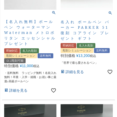
【名入れ無料】ボール
名入れ ボールペン パ
ペン ウォーターマン
ーカー PARKER 51
Waterman メトロポ
復刻 コアライン プレ
リタン エッセンシャル
ゼント ギフト
プレゼント
即納対応
名入れ彫刻
彫刻シミュレーション
送料無料
即納対応
名入れ彫刻
特別価格
¥
13,200
彫刻シミュレーション
送料無料
税込
ロゴ彫刻可能
「世界で最も愛されるペン」
特別価格
¥
11,000
税込
詳細を見る
・送料無料 ラッピング無料！名前入れ
無料！卒業・入学・就職・お祝い事に最
適♪高級ボールペン
詳細を見る