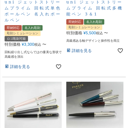
uni ジェットストリー
uni ジェットストリー
ムプライム 回転式単色
ムプライム 回転式多機
ボールペン 名入れボー
能ペン 3＆1
ルペン
即納対応
名入れ彫刻
彫刻シミュレーション
即納対応
名入れ彫刻
特別価格
¥
5,500
〜
税込
彫刻シミュレーション
ロゴ彫刻可能
高級感ある軸デザインと操作性を両立
特別価格
¥
3,300
〜
税込
詳細を見る
回転繰り出し式ならではの優美な形状で
高級感を演出
詳細を見る