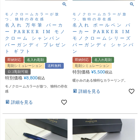
モノクロームカラーが放
モノクロームカラーが放
つ、独特の存在感
つ、独特の存在感
名入れ 万年筆 パーカ
名入れ ボールペン パ
ー PARKER IM モノ
ーカー PARKER IM
クローム シャンパン
モノクロームシリーズ
バーガンディ プレゼン
バーガンディ シャンパ
ト ギフト
ン
即納対応
名入れ彫刻
即納対応
名入れ彫刻
彫刻シミュレーション
送料無料
彫刻シミュレーション
特別価格
¥
5,500
ロゴ彫刻可能
税込
特別価格
¥
8,800
税込
暖かみのある独特なカラーリング。
モノクロームカラーが放つ、独特の存在
詳細を見る
感
詳細を見る