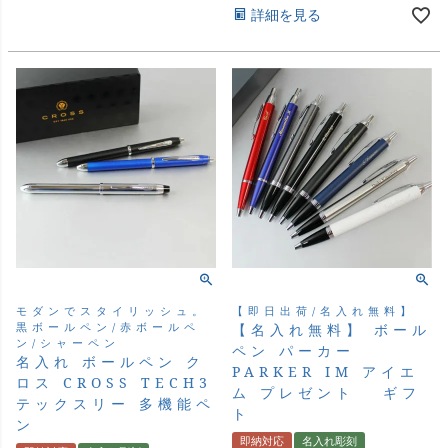
詳細を見る
モダンでスタイリッシュ。
【即日出荷/名入れ無料】
黒ボールペン/赤ボールペ
【名入れ無料】 ボール
ン/シャーペン
ペン パーカー
名入れ ボールペン ク
PARKER IM アイエ
ロス CROSS TECH3
ム プレゼント ギフ
テックスリー 多機能ペ
ト
ン
即納対応
名入れ彫刻