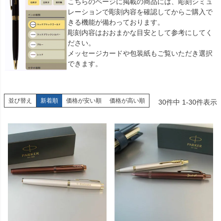
こちらのページに掲載の商品には、彫刻シミュ
レーションで彫刻内容を確認してからご購入で
きる機能が備わっております。
彫刻内容はおおまかな目安として参考にしてく
ださい。
メッセージカードや包装紙もご覧いただき選択
できます。
並び替え
新着順
価格が安い順
価格が高い順
30
件中
1
-
30
件表示