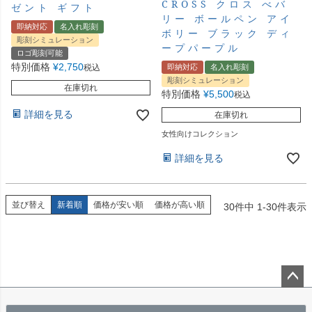
CROSS クロス べバ
ゼント ギフト
リー ボールペン アイ
即納対応
名入れ彫刻
ボリー ブラック ディ
彫刻シミュレーション
ープパープル
ロゴ彫刻可能
特別価格
¥
2,750
即納対応
名入れ彫刻
税込
彫刻シミュレーション
在庫切れ
特別価格
¥
5,500
税込
詳細を見る
在庫切れ
女性向けコレクション
詳細を見る
並び替え
新着順
価格が安い順
価格が高い順
30
件中
1
-
30
件表示
ペー
ジト