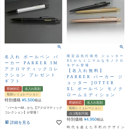
限定品先行発売 ジョッター
名入れ ボールペン パ
XLからミニマルなモノクロ
ーカー PARKER IM
モデル登場
アクロマティックコレ
【名入れ無料】
クション プレゼント
PARKER パーカー ジ
ギフト
ョッター JOTTER
XL ボールペン モノク
即納対応
名入れ彫刻
ロームエディション
彫刻シミュレーション
特別価格
¥
5,500
税込
即納対応
名入れ彫刻
「パーカーIM」から【アクロマティック
彫刻シミュレーション
コレクション】が登場！
ロゴ彫刻可能
特別価格
¥
4,950
税込
詳細を見る
時代を超えた不朽のデザイン