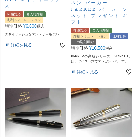
ペン パーカー
ス
PARKER パーカーソ
即納対応
名入れ彫刻
ネット プレゼント ギ
彫刻シミュレーション
フト
特別価格
¥
6,600
税込
即納対応
名入れ彫刻
スタイリッシュなエントリーモデル
彫刻シミュレーション
送料無料
ロゴ彫刻可能
詳細を見る
特別価格
¥
16,500
税込
PARKERの高級シリーズ「SONNET」
は、ツイスト式でエレガントな一本。
詳細を見る