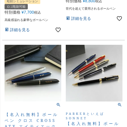
特別価格
¥
8,800
税込
彫刻シミュレーション
ロゴ彫刻可能
世代を超えて愛用されるボールペン
特別価格
¥
7,700
税込
詳細を見る
高級感溢れる豪華なボールペン
詳細を見る
PARKERといえば
【名入れ無料】ボール
SONNET
ペン クロス CROSS
【名入れ無料】ボール
ATX エイティエック