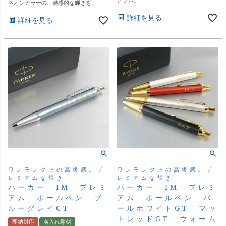
ネオンカラーの、魅惑的な輝きを。
詳細を見る
詳細を見る
ワンランク上の高級感。プ
ワンランク上の高級感。プ
レミアムな輝き
レミアムな輝き
パーカー IM プレミ
パーカー IM プレミ
アム ボールペン ブ
アム ボールペン パ
ルーグレイCT
ールホワイトGT マッ
トレッドGT ウォーム
即納対応
名入れ彫刻