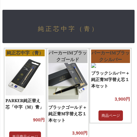
純正芯中字（青）
純正芯中字（青）
パーカーIMブラッ
パーカーIMブラッ
クゴールド
クシルバー
ブラックシルバー＋
純正青M字替え芯１
本セット
3,900円
PARKER純正替え
芯「中字（M）青」
ブラックゴールド＋
純正青M字替え芯１
商品ページ
本セット
900円
3,900円
単品商品ページ