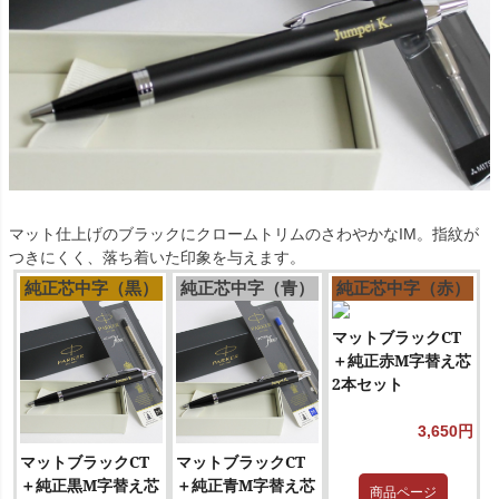
マット仕上げのブラックにクロームトリムのさわやかなIM。指紋が
つきにくく、落ち着いた印象を与えます。
純正芯中字（黒）
純正芯中字（青）
純正芯中字（赤）
マットブラックCT
＋純正赤M字替え芯
2本セット
3,650円
マットブラックCT
マットブラックCT
＋純正黒M字替え芯
＋純正青M字替え芯
商品ページ