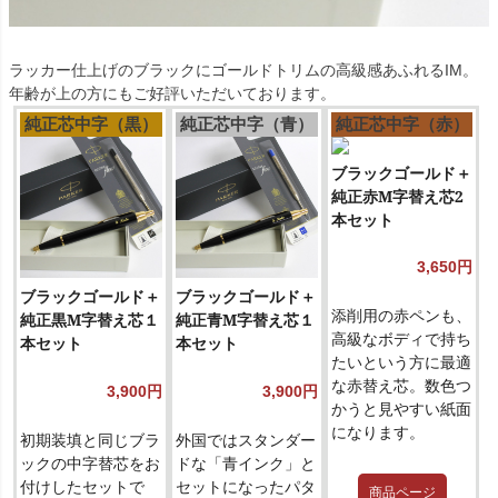
ラッカー仕上げのブラックにゴールドトリムの高級感あふれるIM。
年齢が上の方にもご好評いただいております。
純正芯中字（黒）
純正芯中字（青）
純正芯中字（赤）
ブラックゴールド＋
純正赤M字替え芯2
本セット
3,650円
ブラックゴールド＋
ブラックゴールド＋
添削用の赤ペンも、
純正黒M字替え芯１
純正青M字替え芯１
高級なボディで持ち
本セット
本セット
たいという方に最適
な赤替え芯。数色つ
3,900円
3,900円
かうと見やすい紙面
になります。
初期装填と同じブラ
外国ではスタンダー
ックの中字替芯をお
ドな「青インク」と
付けしたセットで
セットになったパタ
商品ページ