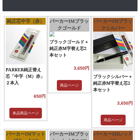
純正芯中字（赤）
パーカーIMブラッ
パーカーIMブラッ
クゴールド
クシルバー
ブラックゴールド＋
純正赤M字替え芯2
本セット
3,650円
PARKER純正替え
芯「中字（M）赤」
ブラックシルバー＋
２本入
純正赤M字替え芯2
商品ページ
本セット
650円
3,650円
単品商品ページ
商品ページ
パーカーIMマット
パーカーIMブラッ
パーカーIMレッド