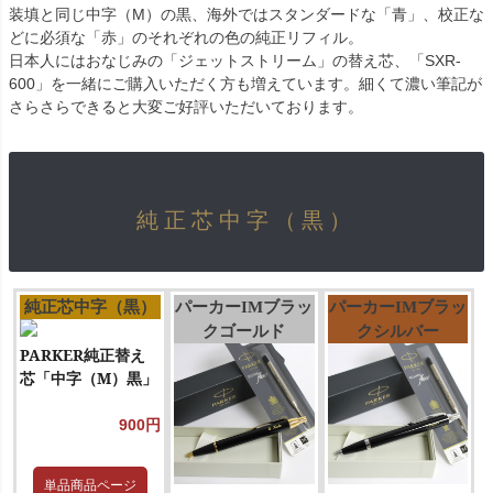
装填と同じ中字（M）の黒、海外ではスタンダードな「青」、校正な
どに必須な「赤」のそれぞれの色の純正リフィル。
日本人にはおなじみの「ジェットストリーム」の替え芯、「SXR-
600」を一緒にご購入いただく方も増えています。細くて濃い筆記が
さらさらできると大変ご好評いただいております。
純正芯中字（黒）
純正芯中字（黒）
パーカーIMブラッ
パーカーIMブラッ
クゴールド
クシルバー
PARKER純正替え
芯「中字（M）黒」
900円
単品商品ページ