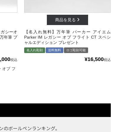
レガシーオ
【名入れ無料】万年筆 パーカー アイエム
万年筆 プ
Parker IM レガシー オブ フライト CT スペシ
ャルエディション プレゼント
名入れ彫刻
送料無料
ロゴ彫刻可能
,000
¥
16,500
税込
税込
 オブ フ
クションのボールペンランキング。