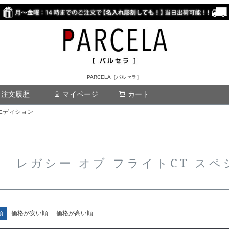
PARCELA［パルセラ］
注文履歴
マイページ
カート
検索
ルエディション
レガシー オブ フライトCT ス
順
価格が安い順
価格が高い順