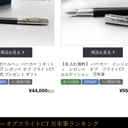
ボールペン パーカー ソネット
【名入れ無料】 パーカー インジ
NNET レガシー オブ フライトCT
ィ レガシー オブ フライトCT
式 プレゼント ギフト
ルエディション 万年筆
無料
ロゴ彫刻可能
名入れ彫刻
送料無料
ロゴ彫刻可能
¥
44,000
¥
55
税込
ーオブフライトCT 万年筆ランキング