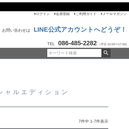
ログイン
会員登録
ご利用ガイド
メールマガジン
LINE公式アカウントへどうぞ！
お問い合わせは
086-485-2282
TEL
（平日 10:00〜17:00)
ペシャルエディション
7
件中
1
-
7
件表示