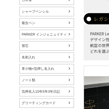
シャープペンシル
レガシ
複合ペン
PARKER 
PARKER インジェニュイティ
デザイン
航空の世
替芯
どれを選
名刺入れ
革小物×箔押し名入れ
ノート類
箔押名入10年5年3年日記
グリーティングカード