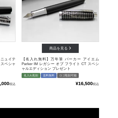
ェニュイテ
【名入れ無料】万年筆 パーカー アイエム
 スペシャ
Parker IM レガシー オブ フライト CT スペシ
ャルエディション プレゼント
名入れ彫刻
送料無料
ロゴ彫刻可能
,000
¥
16,500
税込
税込