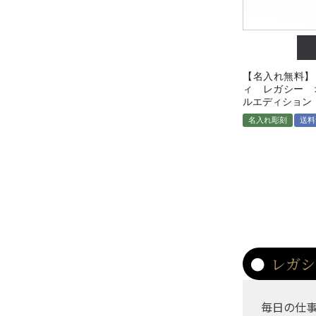
【名入れ無料】
ィ レガシー 
ルエディション
名入れ彫刻
送料
レガシ
毎日の仕事